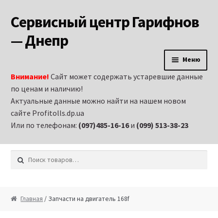
Сервисный центр Гарифнов
Перейти к навигации
Перейти к содержимому
— Днепр
Меню
Внимание!
Сайт может содержать устаревшие данные
Главная
по ценам и наличию!
Актуальные данные можно найти на нашем новом
Аренда строительного оборудования и
сайте Profitolls.dp.ua
электроинструмента в Днепропетровске
Или по телефонам:
(097)485-16-16
и
(099) 513-38-23
Витрина
Искать:
Запчасти на бензиновые генераторы
Запчасти на бензиновые двигатели
Главная
/ Запчасти на двигатель 168f