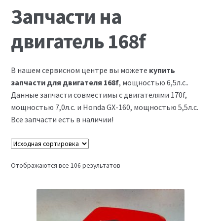
Запчасти на виброплиты
Запчасти на
Запчасти на вибротрамбовки
двигатель 168f
Запчасти на дизельные двигатели
В нашем сервисном центре вы можете
купить
Запчасти на мотоблоки
запчасти для двигателя 168f
, мощностью 6,5л.с..
Данные запчасти совместимы с двигателями 170f,
мощностью 7,0л.с. и Honda GX-160, мощностью 5,5л.с.
Запчасти на мотопомпы
Все запчасти есть в наличии!
Корзина
Мой аккаунт
Отображаются все 106 результатов
Оформление заказа
Пример страницы