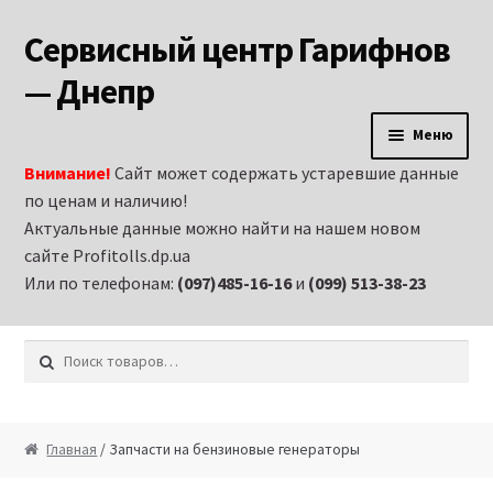
Сервисный центр Гарифнов
Перейти к навигации
Перейти к содержимому
— Днепр
Меню
Внимание!
Сайт может содержать устаревшие данные
Главная
по ценам и наличию!
Актуальные данные можно найти на нашем новом
Аренда строительного оборудования и
сайте Profitolls.dp.ua
электроинструмента в Днепропетровске
Или по телефонам:
(097)485-16-16
и
(099) 513-38-23
Витрина
Искать:
Запчасти на бензиновые генераторы
Запчасти на бензиновые двигатели
Главная
/ Запчасти на бензиновые генераторы