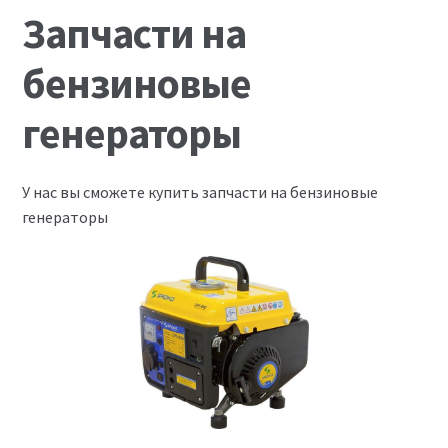
Запчасти на виброплиты
Запчасти на
Запчасти на вибротрамбовки
бензиновые
Запчасти на дизельные двигатели
генераторы
Запчасти на мотоблоки
У нас вы сможете купить запчасти на бензиновые
генераторы
Запчасти на мотопомпы
Корзина
Мой аккаунт
Оформление заказа
Пример страницы