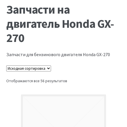
Запчасти на виброплиты
Запчасти на
Запчасти на вибротрамбовки
двигатель Honda GX-
Запчасти на дизельные двигатели
270
Запчасти на мотоблоки
Запчасти для бензинового двигателя Honda GX-270
Запчасти на мотопомпы
Корзина
Отображаются все 56 результатов
Мой аккаунт
Оформление заказа
Пример страницы