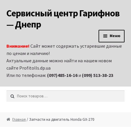
Сервисный центр Гарифнов
Перейти к навигации
Перейти к содержимому
— Днепр
Меню
Внимание!
Сайт может содержать устаревшие данные
Главная
по ценам и наличию!
Актуальные данные можно найти на нашем новом
Аренда строительного оборудования и
сайте Profitolls.dp.ua
электроинструмента в Днепропетровске
Или по телефонам:
(097)485-16-16
и
(099) 513-38-23
Витрина
Искать:
Запчасти на бензиновые генераторы
Запчасти на бензиновые двигатели
Главная
/ Запчасти на двигатель Honda GX-270