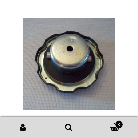
Крышка топливного бака, 168F-188F
0
Искать:
47.00
грн.