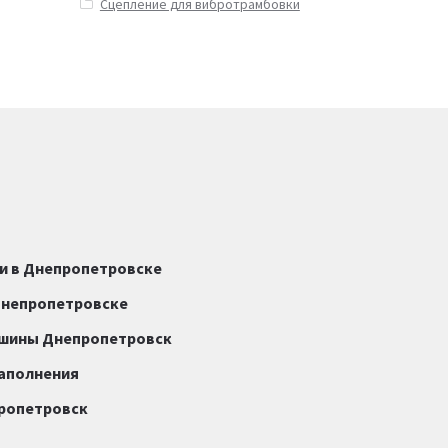
Сцепление для вибротрамбовки
и в Днепропетровске
Днепропетровске
ашины Днепропетровск
наполнения
пропетровск