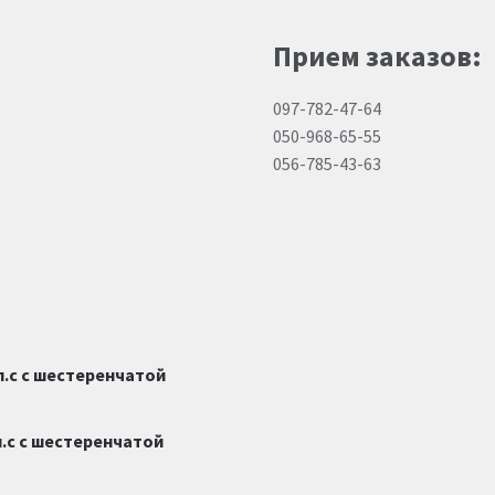
Прием заказов:
097-782-47-64
050-968-65-55
056-785-43-63
л.с с шестеренчатой
.с с шестеренчатой