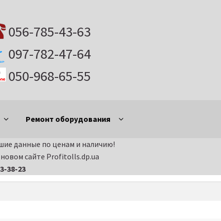
056-785-43-63
097-782-47-64
050-968-65-55
Ремонт оборудования
ие данные по ценам и наличию!
ания и электроинструмента в Днепропетровске
Витрина
овом сайте Profitolls.dp.ua
13-38-23
части на бензиновые двигатели
Запчасти на виброплиты
на дизельные двигатели
Запчасти на мотоблоки