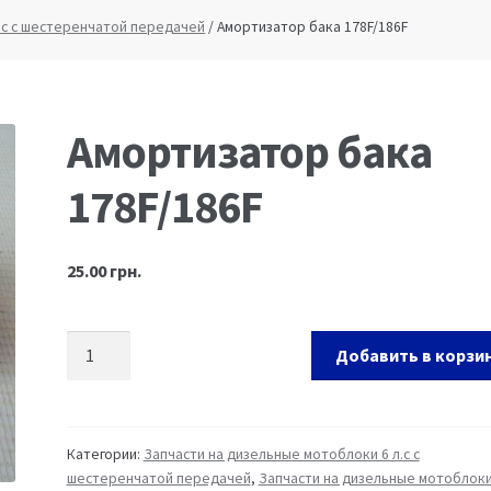
каунт
Оформление заказа
Пример страницы
.с с шестеренчатой передачей
/ Амортизатор бака 178F/186F
Амортизатор бака
178F/186F
25.00
грн.
Добавить в корзи
Категории:
Запчасти на дизельные мотоблоки 6 л.с с
шестеренчатой передачей
,
Запчасти на дизельные мотоблоки 