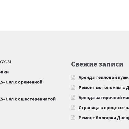
 GX-31
Свежие записи
овки
Аренда тепловой пушк
5-7,0л.с с ременной
Ремонт мотопомпы в 
Аренда затирочной м
5-7,0л.с с шестеренчатой
Страница в процессе 
Ремонт болгарки Дне