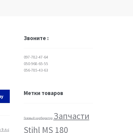
Звоните :
097-782-47-64
050-968-65-55
056-785-43-63
Метки товаров
ну
Запчасти
Газовый карбюратор
Stihl MS 180
9 л.с