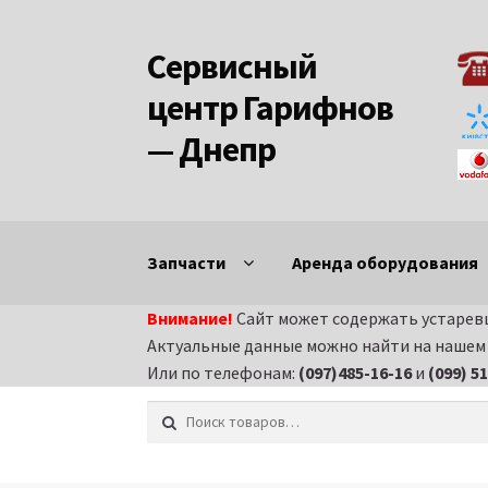
Сервисный
Перейти к навигации
Перейти к содержимому
центр Гарифнов
— Днепр
Запчасти
Аренда оборудования
Внимание!
Сайт может содержать устаревш
Главная
Аренда строительного оборудов
Актуальные данные можно найти на нашем н
Или по телефонам:
(097)485-16-16
и
(099) 5
Запчасти на бензиновые генераторы
Зап
Искать:
Запчасти на вибротрамбовки
Запчасти 