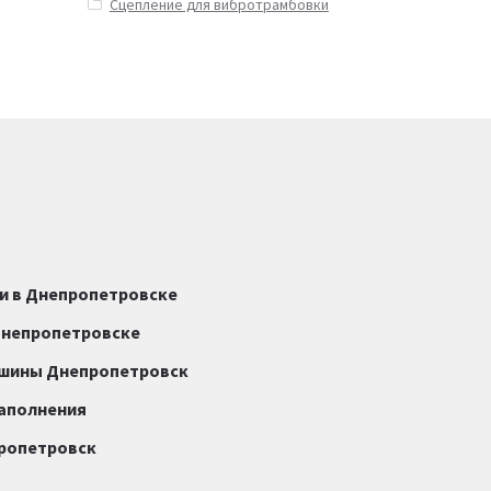
Сцепление для вибротрамбовки
и в Днепропетровске
Днепропетровске
ашины Днепропетровск
наполнения
пропетровск