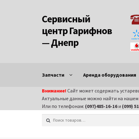
Сервисный
Перейти к навигации
Перейти к содержимому
центр Гарифнов
— Днепр
Запчасти
Аренда оборудования
Внимание!
Сайт может содержать устаревш
Главная
Аренда строительного оборудов
Актуальные данные можно найти на нашем н
Или по телефонам:
(097)485-16-16
и
(099) 5
Запчасти на бензиновые генераторы
Зап
Искать:
Запчасти на вибротрамбовки
Запчасти 