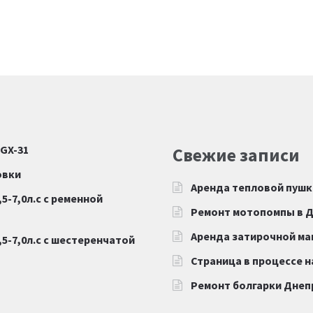
 GX-31
Свежие записи
овки
Аренда тепловой пушк
5-7,0л.с с ременной
Ремонт мотопомпы в 
Аренда затирочной м
5-7,0л.с с шестеренчатой
Страница в процессе 
Ремонт болгарки Дне