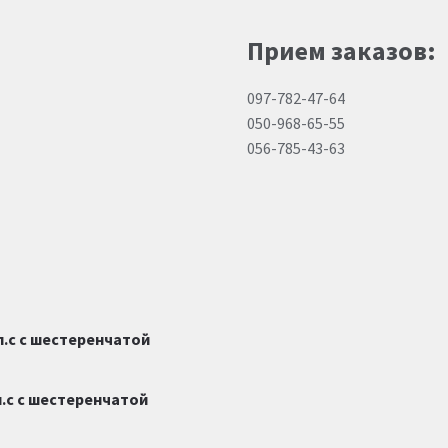
Прием заказов:
097-782-47-64
050-968-65-55
056-785-43-63
л.с с шестеренчатой
.с с шестеренчатой