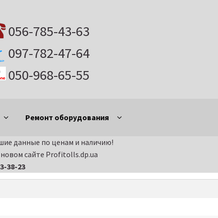
056-785-43-63
097-782-47-64
050-968-65-55
Ремонт оборудования
ие данные по ценам и наличию!
ания и электроинструмента в Днепропетровске
Витрина
овом сайте Profitolls.dp.ua
13-38-23
части на бензиновые двигатели
Запчасти на виброплиты
на дизельные двигатели
Запчасти на мотоблоки