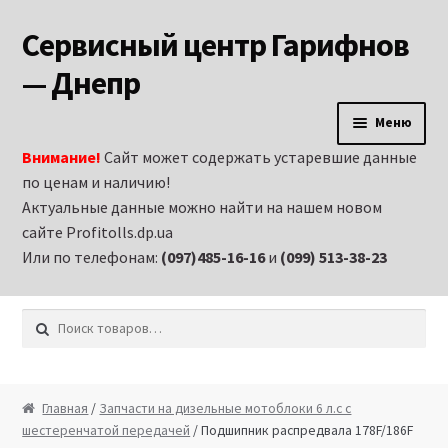
Сервисный центр Гарифнов
Перейти к навигации
Перейти к содержимому
— Днепр
Меню
Внимание!
Сайт может содержать устаревшие данные
Главная
по ценам и наличию!
Актуальные данные можно найти на нашем новом
Аренда строительного оборудования и
сайте Profitolls.dp.ua
электроинструмента в Днепропетровске
Или по телефонам:
(097)485-16-16
и
(099) 513-38-23
Витрина
Искать:
Запчасти на бензиновые генераторы
Запчасти на бензиновые двигатели
Главная
/
Запчасти на дизельные мотоблоки 6 л.с с
шестеренчатой передачей
/ Подшипник распредвала 178F/186F