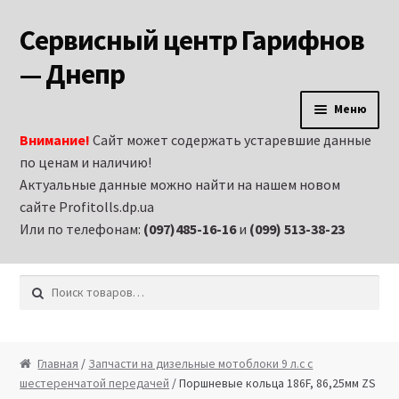
Сервисный центр Гарифнов
Перейти к навигации
Перейти к содержимому
— Днепр
Меню
Внимание!
Сайт может содержать устаревшие данные
Главная
по ценам и наличию!
Актуальные данные можно найти на нашем новом
Аренда строительного оборудования и
сайте Profitolls.dp.ua
электроинструмента в Днепропетровске
Или по телефонам:
(097)485-16-16
и
(099) 513-38-23
Витрина
Искать:
Запчасти на бензиновые генераторы
Запчасти на бензиновые двигатели
Главная
/
Запчасти на дизельные мотоблоки 9 л.с с
шестеренчатой передачей
/ Поршневые кольца 186F, 86,25мм ZS