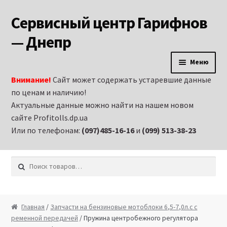
Сервисный центр Гарифнов
Перейти к навигации
Перейти к содержимому
— Днепр
Меню
Внимание!
Сайт может содержать устаревшие данные
Главная
по ценам и наличию!
Актуальные данные можно найти на нашем новом
Аренда строительного оборудования и
сайте Profitolls.dp.ua
электроинструмента в Днепропетровске
Или по телефонам:
(097)485-16-16
и
(099) 513-38-23
Витрина
Искать:
Запчасти на бензиновые генераторы
Запчасти на бензиновые двигатели
Главная
/
Запчасти на бензиновые мотоблоки 6,5-7,0л.с с
ременной передачей
/ Пружина центробежного регулятора