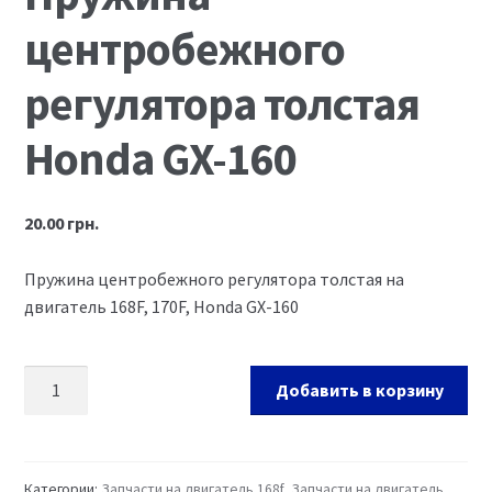
центробежного
Ремонт оборудования и инструмента
регулятора толстая
Honda GX-160
20.00
грн.
Пружина центробежного регулятора толстая на
двигатель 168F, 170F, Honda GX-160
Добавить в корзину
Категории:
Запчасти на двигатель 168f
,
Запчасти на двигатель