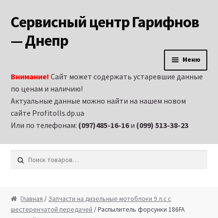
Сервисный центр Гарифнов
Перейти к навигации
Перейти к содержимому
— Днепр
Меню
Внимание!
Сайт может содержать устаревшие данные
Главная
по ценам и наличию!
Актуальные данные можно найти на нашем новом
Аренда строительного оборудования и
сайте Profitolls.dp.ua
электроинструмента в Днепропетровске
Или по телефонам:
(097)485-16-16
и
(099) 513-38-23
Витрина
Искать:
Запчасти на бензиновые генераторы
Запчасти на бензиновые двигатели
Главная
/
Запчасти на дизельные мотоблоки 9 л.с с
шестеренчатой передачей
/ Распылитель форсунки 186FA