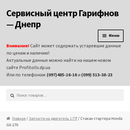
Сервисный центр Гарифнов
Перейти к навигации
Перейти к содержимому
— Днепр
Меню
Внимание!
Сайт может содержать устаревшие данные
Главная
по ценам и наличию!
Актуальные данные можно найти на нашем новом
Аренда строительного оборудования и
сайте Profitolls.dp.ua
электроинструмента в Днепропетровске
Или по телефонам:
(097)485-16-16
и
(099) 513-38-23
Витрина
Искать:
Запчасти на бензиновые генераторы
Запчасти на бензиновые двигатели
Главная
/
Запчасти на двигатель 177f
/ Стакан стартера Honda
GX-270