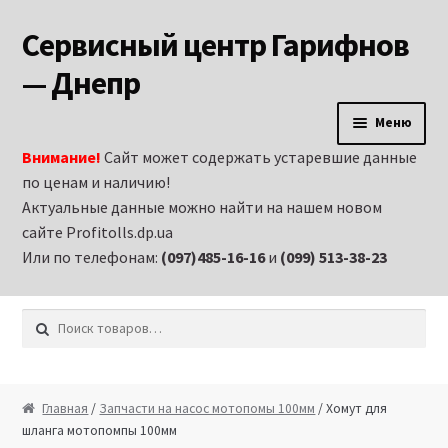
Сервисный центр Гарифнов
Перейти к навигации
Перейти к содержимому
— Днепр
Меню
Внимание!
Сайт может содержать устаревшие данные
Главная
по ценам и наличию!
Актуальные данные можно найти на нашем новом
Аренда строительного оборудования и
сайте Profitolls.dp.ua
электроинструмента в Днепропетровске
Или по телефонам:
(097)485-16-16
и
(099) 513-38-23
Витрина
Искать:
Запчасти на бензиновые генераторы
Запчасти на бензиновые двигатели
Главная
/
Запчасти на насос мотопомы 100мм
/ Хомут для
шланга мотопомпы 100мм