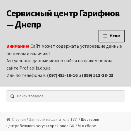
Сервисный центр Гарифнов
Перейти к навигации
Перейти к содержимому
— Днепр
Меню
Внимание!
Сайт может содержать устаревшие данные
Главная
по ценам и наличию!
Актуальные данные можно найти на нашем новом
Аренда строительного оборудования и
сайте Profitolls.dp.ua
электроинструмента в Днепропетровске
Или по телефонам:
(097)485-16-16
и
(099) 513-38-23
Витрина
Искать:
Запчасти на бензиновые генераторы
Запчасти на бензиновые двигатели
Главная
/
Запчасти на двигатель 177f
/ Шестерня
центробежного регулятора Honda GX-270 в сборе