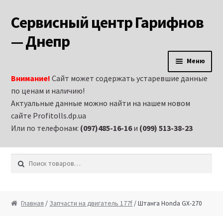
Сервисный центр Гарифнов
Перейти к навигации
Перейти к содержимому
— Днепр
Меню
Внимание!
Сайт может содержать устаревшие данные
Главная
по ценам и наличию!
Актуальные данные можно найти на нашем новом
Аренда строительного оборудования и
сайте Profitolls.dp.ua
электроинструмента в Днепропетровске
Или по телефонам:
(097)485-16-16
и
(099) 513-38-23
Витрина
Искать:
Запчасти на бензиновые генераторы
Запчасти на бензиновые двигатели
Главная
/
Запчасти на двигатель 177f
/ Штанга Honda GX-270